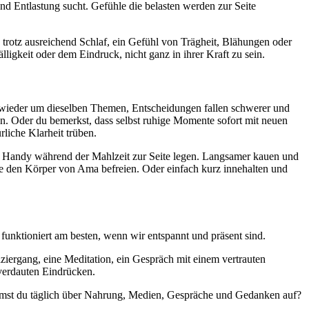
d Entlastung sucht. Gefühle die belasten werden zur Seite
rotz ausreichend Schlaf, ein Gefühl von Trägheit, Blähungen oder
igkeit oder dem Eindruck, nicht ganz in ihrer Kraft zu sein.
r wieder um dieselben Themen, Entscheidungen fallen schwerer und
en. Oder du bemerkst, dass selbst ruhige Momente sofort mit neuen
liche Klarheit trüben.
as Handy während der Mahlzeit zur Seite legen. Langsamer kauen und
e den Körper von Ama befreien. Oder einfach kurz innehalten und
unktioniert am besten, wenn wir entspannt und präsent sind.
ziergang, eine Meditation, ein Gespräch mit einem vertrauten
verdauten Eindrücken.
mmst du täglich über Nahrung, Medien, Gespräche und Gedanken auf?