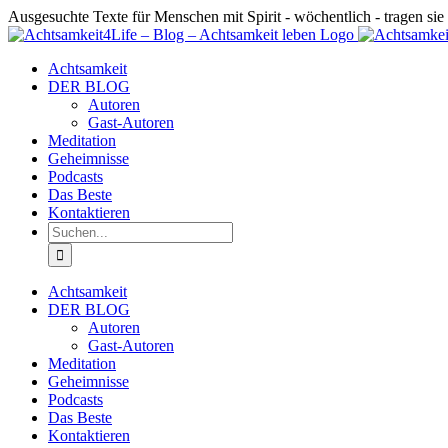
Zum
Ausgesuchte Texte für Menschen mit Spirit - wöchentlich - tragen sie 
Inhalt
springen
Achtsamkeit
DER BLOG
Autoren
Gast-Autoren
Meditation
Geheimnisse
Podcasts
Das Beste
Kontaktieren
Suche
nach:
Achtsamkeit
DER BLOG
Autoren
Gast-Autoren
Meditation
Geheimnisse
Podcasts
Das Beste
Kontaktieren