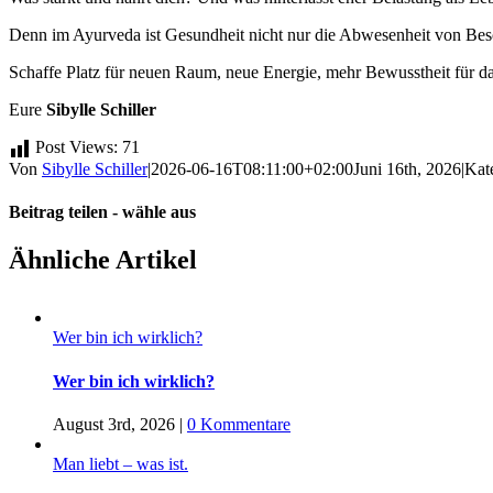
Denn im Ayurveda ist Gesundheit nicht nur die Abwesenheit von Besch
Schaffe Platz für neuen Raum, neue Energie, mehr Bewusstheit für da
Eure
Sibylle Schiller
Post Views:
71
Von
Sibylle Schiller
|
2026-06-16T08:11:00+02:00
Juni 16th, 2026
|
Kat
Beitrag teilen - wähle aus
Facebook
Twitter
LinkedIn
Tumblr
Pinterest
Vk
E-
Ähnliche Artikel
Mail
Wer bin ich wirklich?
Wer bin ich wirklich?
August 3rd, 2026
|
0 Kommentare
Man liebt – was ist.