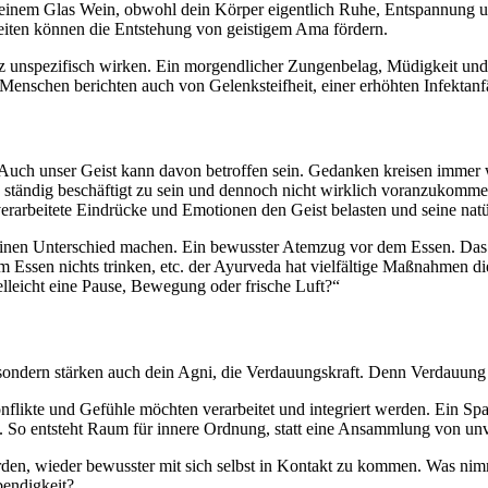
 einem Glas Wein, obwohl dein Körper eigentlich Ruhe, Entspannung un
eiten können die Entstehung von geistigem Ama fördern.
unspezifisch wirken. Ein morgendlicher Zungenbelag, Müdigkeit und t
schen berichten auch von Gelenksteifheit, einer erhöhten Infektanfäll
st. Auch unser Geist kann davon betroffen sein. Gedanken kreisen imme
l, ständig beschäftigt zu sein und dennoch nicht wirklich voranzukomm
rarbeitete Eindrücke und Emotionen den Geist belasten und seine natür
die einen Unterschied machen. Ein bewusster Atemzug vor dem Essen. D
ssen nichts trinken, etc. der Ayurveda hat vielfältige Maßnahmen di
elleicht eine Pause, Bewegung oder frische Luft?“
ondern stärken auch dein Agni, die Verdauungskraft. Denn Verdauung f
flikte und Gefühle möchten verarbeitet und integriert werden. Ein Spa
 So entsteht Raum für innere Ordnung, statt eine Ansammlung von un
den, wieder bewusster mit sich selbst in Kontakt zu kommen. Was ni
bendigkeit?