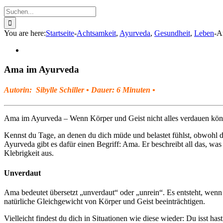
Suche
nach:
You are here
:
Startseite
-
Achtsamkeit
,
Ayurveda
,
Gesundheit
,
Leben
-
A
Zeige
grösseres
Bild
Ama im Ayurveda
Autorin
: Sibylle Schiller
• Dauer: 6 Minuten
•
Ama im Ayurveda – Wenn Körper und Geist nicht alles verdauen kön
Kennst du Tage, an denen du dich müde und belastet fühlst, obwohl 
Ayurveda gibt es dafür einen Begriff: Ama. Er beschreibt all das, wa
Klebrigkeit aus.
Unverdaut
Ama bedeutet übersetzt „unverdaut“ oder „unrein“. Es entsteht, wenn
natürliche Gleichgewicht von Körper und Geist beeinträchtigen.
Vielleicht findest du dich in Situationen wie diese wieder: Du isst 