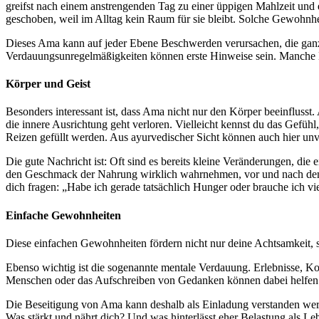
greifst nach einem anstrengenden Tag zu einer üppigen Mahlzeit und
geschoben, weil im Alltag kein Raum für sie bleibt. Solche Gewohnh
Dieses Ama kann auf jeder Ebene Beschwerden verursachen, die ganz 
Verdauungsunregelmäßigkeiten können erste Hinweise sein. Manche Men
Körper und Geist
Besonders interessant ist, dass Ama nicht nur den Körper beeinflus
die innere Ausrichtung geht verloren. Vielleicht kennst du das Gefüh
Reizen gefüllt werden. Aus ayurvedischer Sicht können auch hier unve
Die gute Nachricht ist: Oft sind es bereits kleine Veränderungen, 
den Geschmack der Nahrung wirklich wahrnehmen, vor und nach dem E
dich fragen: „Habe ich gerade tatsächlich Hunger oder brauche ich vi
Einfache Gewohnheiten
Diese einfachen Gewohnheiten fördern nicht nur deine Achtsamkeit, s
Ebenso wichtig ist die sogenannte mentale Verdauung. Erlebnisse, Kon
Menschen oder das Aufschreiben von Gedanken können dabei helfen.
Die Beseitigung von Ama kann deshalb als Einladung verstanden wer
Was stärkt und nährt dich? Und was hinterlässt eher Belastung als Le